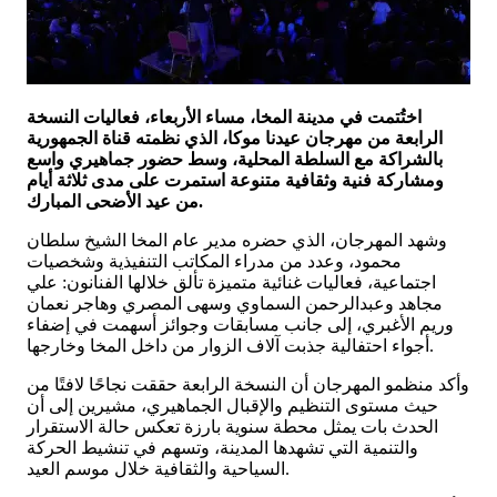
اختُتمت في مدينة المخا، مساء الأربعاء، فعاليات النسخة
الرابعة من مهرجان عيدنا موكا، الذي نظمته قناة الجمهورية
بالشراكة مع السلطة المحلية، وسط حضور جماهيري واسع
ومشاركة فنية وثقافية متنوعة استمرت على مدى ثلاثة أيام
من عيد الأضحى المبارك.
وشهد المهرجان، الذي حضره مدير عام المخا الشيخ سلطان
محمود، وعدد من مدراء المكاتب التنفيذية وشخصيات
اجتماعية، فعاليات غنائية متميزة تألق خلالها الفنانون: علي
مجاهد وعبدالرحمن السماوي وسهى المصري وهاجر نعمان
وريم الأغبري، إلى جانب مسابقات وجوائز أسهمت في إضفاء
أجواء احتفالية جذبت آلاف الزوار من داخل المخا وخارجها.
وأكد منظمو المهرجان أن النسخة الرابعة حققت نجاحًا لافتًا من
حيث مستوى التنظيم والإقبال الجماهيري، مشيرين إلى أن
الحدث بات يمثل محطة سنوية بارزة تعكس حالة الاستقرار
والتنمية التي تشهدها المدينة، وتسهم في تنشيط الحركة
السياحية والثقافية خلال موسم العيد.