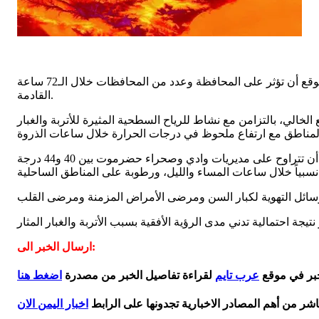
أصدر مركز الإنذار المبكر من المخاطر المناخية المتعددة بمحافظة حضرموت، صباح الأربعاء، تنبيهاً بشأن اشتداد تأثير موجة حارة يُتوقع أن تؤثر على المحافظة وعدد من المحافظات خلال الـ72 ساعة
القادمة.
لخالي، بالتزامن مع نشاط للرياح السطحية المثيرة للأتربة والغبار
وأشار التقرير إلى أن درجات الحرارة العظمى المتوقعة على مديريات ساحل حضرموت ستتراوح بين 37 و40 درجة مئوية، فيما يُتوقع أن تتراوح على مديريات وادي وصحراء حضرموت بين 40 و44 درجة
ارسال الخبر الى:
خبر في موقع
عرب تايم
لقراءة تفاصيل الخبر من مصدرة
اضغط هنا
اشر من أهم المصادر الاخبارية تجدونها على الرابط
اخبار اليمن الان