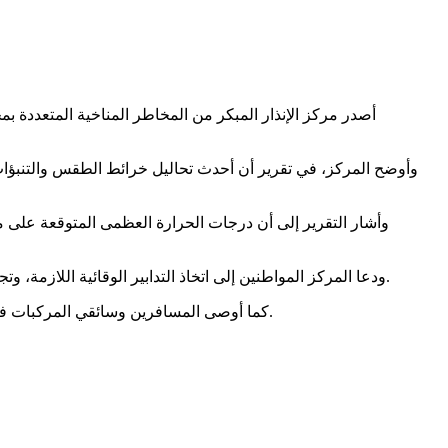
وأوضح المركز، في تقرير أن أحدث تحاليل خرائط الطقس والتنبؤات ال
ودعا المركز المواطنين إلى اتخاذ التدابير الوقائية اللازمة، وتجنب التعرض المباشر لأشعة الشمس خلال ساعات الظهيرة، مع توفير وسائل التهوية لكبار السن ومرضى الأمراض المزمنة ومرضى القلب.
كما أوصى المسافرين وسائقي المركبات في المناطق الداخلية بين الوادي والصحراء والأرياف بأخذ الحيطة والحذر نتيجة احتمالية تدني مدى الرؤية الأفقية بسبب الأتربة والغبار المثار.