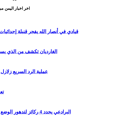
اخر اخبار اليمن مب
قيادي في أنصار الله يفجر قنبلة إحداث
الغارديان تكشف من الذي يست
عملية الرد السريع زلازل
تع
البرادعي يحدد 4 ركائز لتدهور الوضع الأمني في الشرق الأوسط المنطقة تنزلق نحو المجهول