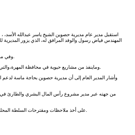
استقبل مدير عام مديرية حصوين الشيخ ياسر عبدالله الأسد، ، 
وفي مستهل اللقاء، رحب مدير عام مديرية حصوين بالوفد الزائر، ناقلاً لهم تحية السلطة المحلية بالمحافظة بقيادة معالي الأستاذ محمد علي ياسر.
وأعرب الأسد عن شكره لجهود مكتب الأمم المتحدة لخدمة المشاريع (UNOPS) وماينفذ من مشاريع حيوية في محافظة المهرة،والتي تلبي احتياجات المواطن الأساسية من القطاعات الخدمية.
وأشار المدير العام إلى أن مديرية حصوين بحاجة ماسة لدعم ال
من جهته عبر مدير مشروع رأس المال البشري والطارئ في 
مؤكدًا حرص مكتب الأمم المتحدة (UNOPS) على أخذ ملاحظات ومقترحات السلطة المحلية بعين الاعتبار، والعمل مع الجميع لتحسين آليات تنفيذ المشاريع المستقبلية وتجاوز التحديات.