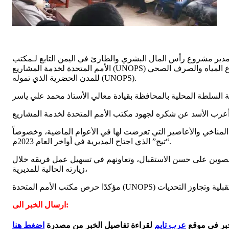
، مدير مشروع رأس المال البشري والطارئ في اليمن التابع لـمكتب
الأمم المتحدة لخدمة المشاريع (UNOPS) المهندس فياض رسول والوفد المرافق له، الذي يزور المديرية للاطلاع على احتياجاتها الخدمية، والمشاريع الممكن تنفيذها ضمن مشروع المياه والصرف الصحي
للمدن الحضرية الذي تموله (UNOPS).
 المناخي والأعاصير التي تعرضت لها في الأعوام الماضية، وخصوصاً
“تيج” الذي اجتاح المديرية في أواخر العام 2023م.
وين على حسن الاستقبال، وتعاونهم في تسهيل عمل فريقه خلال
زيارته الحالية للمديرية،
ارسال الخبر الى:
خبر في موقع
عرب تايم
لقراءة تفاصيل الخبر من مصدرة
اضغط هنا