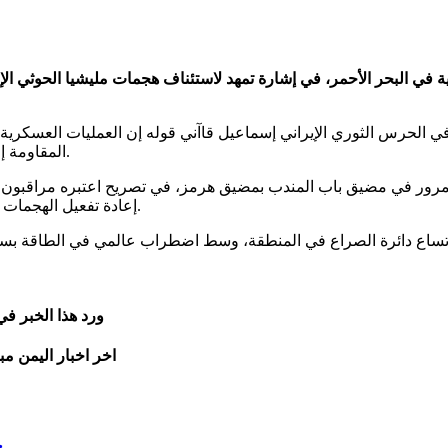
ية في البحر الأحمر، في إشارة تمهد لاستئناف هجمات مليشيا الحوثي الإ
 في الحرس الثوري الإيراني إسماعيل قاآني قوله إن العمليات العسكرية
المقاومة إلى اتخاذ خطوات جديدة لتوسيع نطاق المواجهة وفتح جبهات إضافية.
 في مضيق باب المندب بمضيق هرمز، في تصريح اعتبره مراقبون تهديدًا 
إعادة تفعيل الهجمات التي نفذتها مليشيا الحوثي ضد السفن التجارية خلال الفترة الماضية.
ورد هذا الخبر ف
اخر اخبار اليمن مب
ج