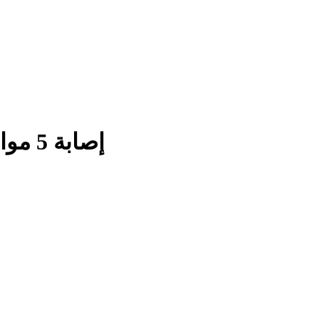
إصابة 5 مواطنين برضوض جراء اعتداء الاحتلال عليهم في الدوحة غرب بيت لحم