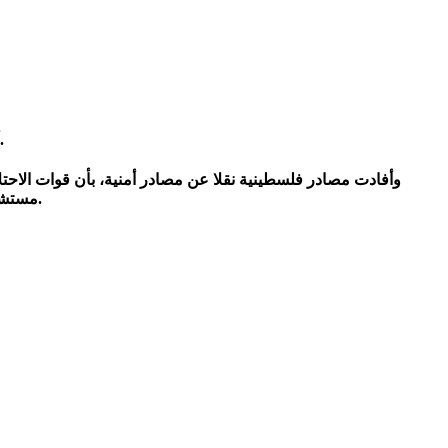
أصيب 5 مواطنين فلسطينيين برضوض، اليوم الخميس، إثر الاعتداء عليهم من قبل جنود الاحتلال الإسرائيلي في بلدة الدوحة غرب بيت لحم.
وأفادت مصادر فلسطينية نقلا عن مصادر أمنية، بأن قوات الاح
مستشفى بيت جالا الحكومي، وهم: أمين محمد عبد الهادي مسالمة، والشقيقين معتز وعماد رزق مسالمة، والشقيقين أيمن ومعتز أدهم مسالمة.