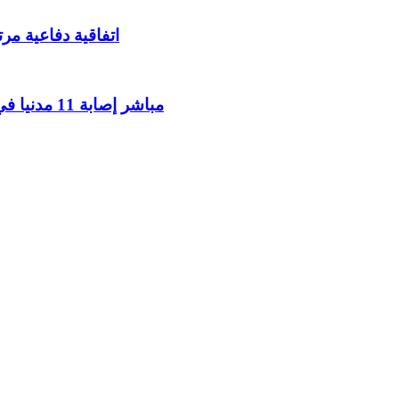
اتفاقية دفاعية مر
مباشر إصابة 11 مدنيا في هجوم حوثي على نجران وفق التحالف بقيادة السعودية