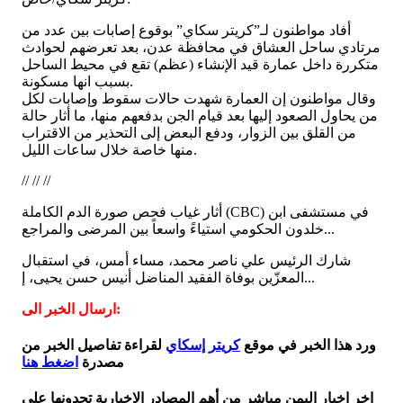
أفاد مواطنون لـ”كريتر سكاي” بوقوع إصابات بين عدد من
مرتادي ساحل العشاق في محافظة عدن، بعد تعرضهم لحوادث
متكررة داخل عمارة قيد الإنشاء (عظم) تقع في محيط الساحل
بسبب انها مسكونة.
وقال مواطنون إن العمارة شهدت حالات سقوط وإصابات لكل
من يحاول الصعود إليها بعد قيام الجن بدفعهم منها، ما أثار حالة
من القلق بين الزوار، ودفع البعض إلى التحذير من الاقتراب
منها خاصة خلال ساعات الليل.
// // //
أثار غياب فحص صورة الدم الكاملة (CBC) في مستشفى ابن
خلدون الحكومي استياءً واسعاً بين المرضى والمراجع...
شارك الرئيس علي ناصر محمد، مساء أمس، في استقبال
المعزّين بوفاة الفقيد المناضل أنيس حسن يحيى، إ...
ارسال الخبر الى:
ورد هذا الخبر في موقع
كريتر إسكاي
لقراءة تفاصيل الخبر من
مصدرة
اضغط هنا
اخر اخبار اليمن مباشر من أهم المصادر الاخبارية تجدونها على