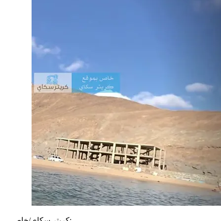
كريتر سكاي/خاص: