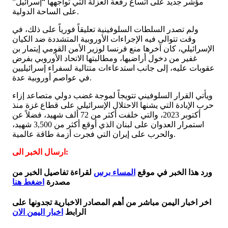
مؤشر جديد على اتساع رقعة العزلة التي تواجهها “إسرائيل”
على الساحة الدولية.
ولم تصدر السلطات السلوفينية تعليقاً فورياً على ذلك، في
وقت تتوالى فيه الإجراءات الأوروبية المتشددة ضد الكيان
الإسرائيلي، كان آخرها منع فرنسا لوزير الأمن القومي إيتمار بن
غفير من دخول أراضيها، ومطالبتها الاتحاد الأوروبي بفرض
عقوبات عليه، إلى جانب استدعاءات متتالية لسفراء إسرائيليين
في عواصم أوروبية عدة.
ويأتي القرار السلوفيني تتويجاً لموجة غضب دولي متصاعد إزاء
حرب الإبادة التي يشنها الاحتلال الإسرائيلي على قطاع غزة منذ
أكتوبر 2023، والتي خلفت أكثر من 72 ألف شهيد، فضلاً عن
استمرار العدوان على لبنان الذي أوقع أكثر من 3,500 شهيد،
والحرب على إيران التي فجرت أزمة طاقة عالمية.
ارسال الخبر الى:
ورد هذا الخبر في موقع
المساء برس
لقراءة تفاصيل الخبر من
مصدرة
اضغط هنا
اخر اخبار اليمن مباشر من أهم المصادر الاخبارية تجدونها على
الرابط
اخبار اليمن الان