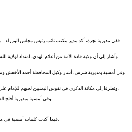
ففي مديرية نجرة، أكد مدير مكتب نائب رئيس مجلس الوزراء – وزي
وأشار إلى أن ولاية قادة الأمة من أعلام الهدى، امتداد لولاية ا
وفي أمسية بمديرية شرس، أشار وكيل المحافظة أحمد الأخفش ومسؤول الت
وتطرقا إلى مكانة الذكرى في نفوس اليمنيين لحبهم للإمام علي والاقتداء بسيرته ومآثره العظيمة، وأكدا أهمية إحياء يوم الولاية لاستلهام العبر والدروس من قيم وشجاعة وأخلاق الإمام علي عليه السلام.
وفي أمسية بمديرية أفلح الشام، أوضح مدير مكتب الهيئة العامة للأوقاف محمد عيشان، أن الاحتفال بيوم الولاية يغيض المواليين لأعداء الله وأعداء رسوله والمسلمين.
فيما أكدت كلمات أمسية في مديرية وشحة، أهمية استلهام الدروس والعبر من حياة الإمام علي كرّم الله وجهه وسيرته وتضحياته في سبيل نصرة دين الله ومحاربة أعدائه.