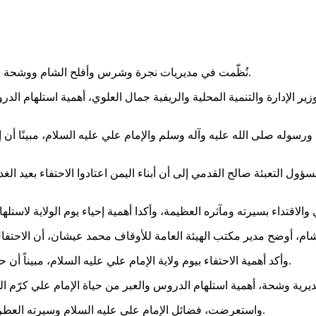
نُظّمت في مديريات نجرة وشرس وأفلح الشام ووشحة بمحافظة حجة، أمسيات احتفالية بيوم ولاية الإمام علي عليه السلام.
ر الإدارة والتنمية المحلية والريفية جمال العلوي، أهمية استلهام ال
لله ورسوله صلى الله عليه وآله وسلم والإمام علي عليه السلام، مبينًا أ
عبئة صالح القدمي إلى أن أبناء اليمن اعتادوا الاحتفاء بعيد الغدير م
وأكد أهمية الاحتفاء بيوم ولاية الإمام علي عليه السلام، مبيناً أن حب وولاء اليمنيين للإمام علي ليس وليد اللحظة بل منذ فجر الإسلام.
واستعرضت، فضائل الإمام علي عليه السلام وسيرته العطرة وتضحياته والعلاقة التي تربطه عليه السلام بأهل الحكمة والإيمان.