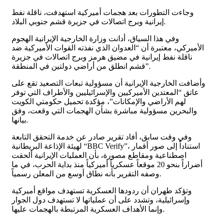
وجاءت التطورات بعد هجمات أميركية استهدفت، ناقلة نفط
إيرانية وبرج اتصالات في جزيرة قشم جنوبي البلاد.
وفي هذا السياق، أدانت وزارة الخارجية الإيرانية الهجوم
الأميركي، معتبرة أن “العدوان الذي نفذته القوات الأميركية ضد
ناقلة نفط إيرانية في مضيق هرمز وبرج اتصالات في جزيرة
قشم انطلق من أراضي دولتين في المنطقة”.
وأضافت الخارجية الإيرانية أن مسؤولية تبعات التصعيد تقع على
عاتق “المعتدين الأميركيين والإسرائيليين والأطراف التي توفر
لهم الأراضي والإمكانات”، مؤكدة تحميل حكومتي الكويت
والبحرين مسؤولية مباشرة بشأن الهجمات التي وقعت، وفق
بيانها.
وفي وقت سابق، أفاد تقرير صادر عن خدمة التحقق التابعة
لهيئة الإذاعة البريطانية “BBC Verify”، استناداً إلى صور أقمار
اصطناعية ومقاطع مصورة، بأن العمليات الإيرانية ألحقت
أضراراً بنحو 20 موقعاً عسكرياً أميركياً منذ بداية الحرب، في ما
وصفه التقرير بأنه نطاق أوسع من المعلن رسمياً.
وتؤكد طهران أن ردودها العسكرية تستهدف مواقع أميركية
وإسرائيلية، وتشدد على أن عملياتها لا تستهدف دول الجوار
وإنما الأهداف العسكرية المرتبطة بالهجمات عليها.