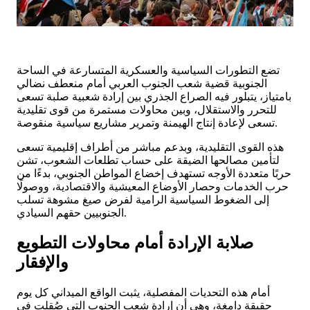
تضع التطورات السياسية والعسكرية المتسارعة في الساحة
الجنوبية قضية شعب الجنوب العربي أمام منعطف نضالي
بامتياز، يتبلور فيه الصراع الجذري بين إرادة شعبية صلبة تسعى
للتحرر والاستقلال، وبين محاولات مستمرة من قوى تقليدية
تسعى لإعادة إنتاج الهيمنة وتمرير مشاريع سياسية منقوصة.
هذه القوى التقليدية، وبدعم مباشر من أطراف إقليمية تسعى
لتأمين مصالحها الضيقة على حساب تطلعات الشعوب، تشن
حربًا متعددة الأوجه تستهدف إخضاع المواطن الجنوبي، بدءًا من
حرب الخدمات وحصار الأوضاع المعيشية والاقتصادية، ووصولًا
إلى الضغوط السياسية الرامية لفرض صيغ مشوهة تسلب
الجنوبيين حقهم السيادي.
صلابة الإرادة أمام محاولات التطويع
والإفقار
أمام هذه التحديات المفصلية، يثبت الواقع الميداني كل يوم
حقيقة دامغة، وهي أن إرادة شعب الجنوب التي صُقلت في