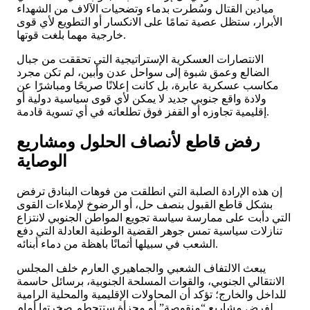
ميادين القتال وسُطرت بدماء وتضحيات الآلاف من الشهداء
الأبرار، ستظل عصية تمامًا على الانكسار أو التطويع لأي قوى
خارجية مهما بلغت قوتها.
الانتصارات العسكرية الإستراتيجية التي تحققت من جبال
الضالع وعمق شبوة إلى سواحل عدن وأبين، لم تكن مجرد
مكاسب عسكرية عابرة، بل كانت إعلانًا صريحًا ومباشرًا عن
ولادة واقع جنوبي جديد لا يمكن لأي قوى سياسية دولية أو
إقليمية تجاوزه أو القفز فوق تطلعاته في أي تسوية قادمة.
رفض قاطع لأنصاف الحلول ومشاريع
الوصاية
إن هذه الإرادة الصلبة التي انطلقت من فوهات البنادق ترفض
بشكل قاطع القبول بنصف حل، أو الرضوخ لإملاءات القوى
التي دأبت على ممارسة سياسة تجويع المواطن الجنوبي لانتزاع
تنازلات سياسية تمس جوهر القضية الوطنية العادلة التي دفع
الشعب في سبيلها أثمانًا باهظة من دماء أبنائه.
يبعث الالتفاف الشعبي والجماهيري العارم خلف المجلس
الانتقالي الجنوبي، والقوات المسلحة الجنوبية، برسائل حاسمة
للداخل والخارج؛ تؤكد أن المحاولات الإقليمية والمحلية الرامية
لفرض مشاريع “منقوصة” أو مجزأة ستتحطم صخرتها أمام